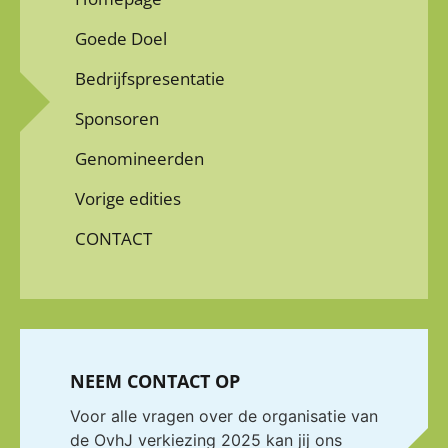
Goede Doel
Bedrijfspresentatie
Sponsoren
Genomineerden
Vorige edities
CONTACT
NEEM CONTACT OP
Voor alle vragen over de organisatie van
de OvhJ verkiezing 2025 kan jij ons