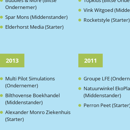
Bubbles & More (Biltse
Topkids (Biltse Ond
Ondernemer)
Vink Witgoed (Midde
Spar Mons (Middenstander)
Rocketstyle (Starter)
Elderhorst Media (Starter)
2013
2011
Multi Pilot Simulations
Groupe LFE (Onder
(Ondernemer)
Natuurwinkel EkoPla
Bilthovense Boekhandel
(Middenstander)
(Middenstander)
Perron Peet (Starter
Alexander Monro Ziekenhuis
(Starter)