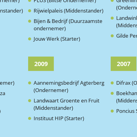
ernemer)
PLUS (Biltse Ondernemer)
Greenli
(Ondern
nstander)
Rijwielpaleis (Middenstander)
Landwink
Bijen & Bedrijf (Duurzaamste
(Midden
ondernemer)
Gilde Pe
Jouw Werk (Starter)
2009
2007
nemer)
Aannemingsbedrijf Agterberg
Difrax 
(Ondernemer)
za
Boekhan
Landwaart Groente en Fruit
(Midden
(Middenstander)
)
Poncius S
Instituut HIP (Starter)