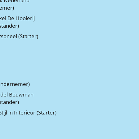
nk Nederland
emer)
el De Hooierij
stander)
rsoneel (Starter)
(Ondernemer)
del Bouwman
stander)
tijl in Interieur (Starter)