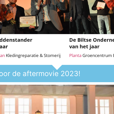
iddenstander
De Biltse Onder
jaar
van het jaar
aan
Kledingreparatie & Stomerij
Planta
Groencentrum B
voor de aftermovie 2023!