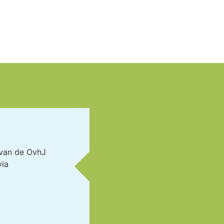
 van de OvhJ
via