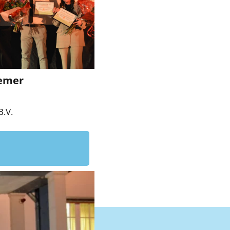
nemer
.V.